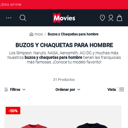
Continuar
ne!
🛍️
50% O
al
contenido
Movies
Panamá
Buscar
tiendas
Mi cuen
Inicio
/
Buzos y Chaquetas para hombre
BUZOS Y CHAQUETAS PARA HOMBRE
Los Simpson, Naruto, NASA, Aerosmith, AC/DC y muchas más.
Nuestros
buzos y chaquetas para hombre
tienen las franquicias
más famosas. ¡Conoce tu modelo favorito!
31 Productos
Foto
Fo
Filtros
Ordenar por
Vista
gran
pe
Destacados
Más vendidos
-50%
Menor Precio