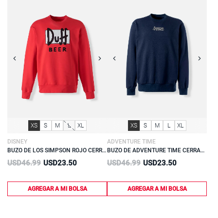
Previous
Next
Previous
Next
Compra
Compra
talla:
talla:
talla:
talla:
talla:
talla:
talla:
talla:
talla:
talla:
XS
S
M
L
XL
XS
S
M
L
XL
Rápida
Rápida
DISNEY
ADVENTURE TIME
BUZO DE LOS SIMPSON ROJO CERRADO PARA HOMBRE
BUZO DE ADVENTURE TIME CERRADO AZUL PARA HOMBRE
Discounted
Discounted
USD46.99
USD23.50
USD46.99
USD23.50
price:
price:
AGREGAR A MI BOLSA
AGREGAR A MI BOLSA